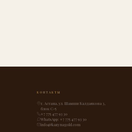
КОНТАКТЫ
г. Астана, ул. Шамши Калдаякова 3,
блок С-5
+7 775 477 93 30
WhatsApp: +7 775 477 93 30
info@kazynagold.com