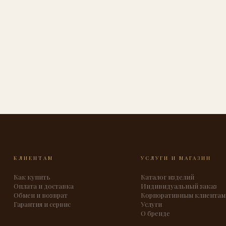
КЛИЕНТАМ
УСЛУГИ И МАГАЗИН
Как купить
Каталог изделий
Оплата и доставка
Индивидуальный заказ
Обмен и возврат
Корпоративным клиентам
Гарантия и сервис
Услуги
О бренде