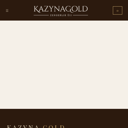
☰
0
KAZYNA
GOLD