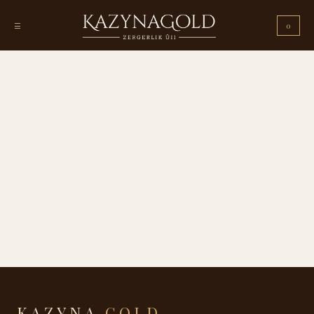
☰
0
KAZYNA
GOLD