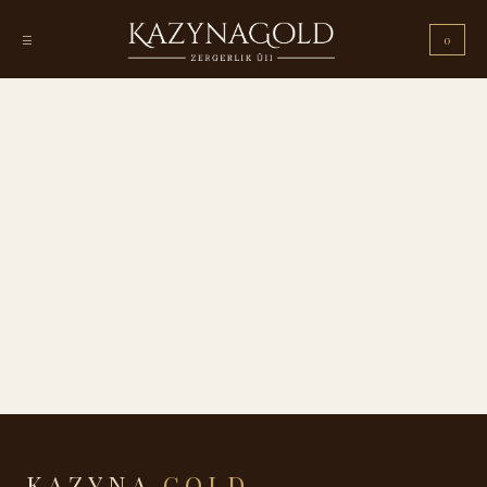
☰
0
KAZYNA
GOLD