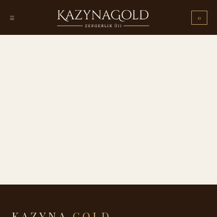
☰
0
KAZYNA
GOLD