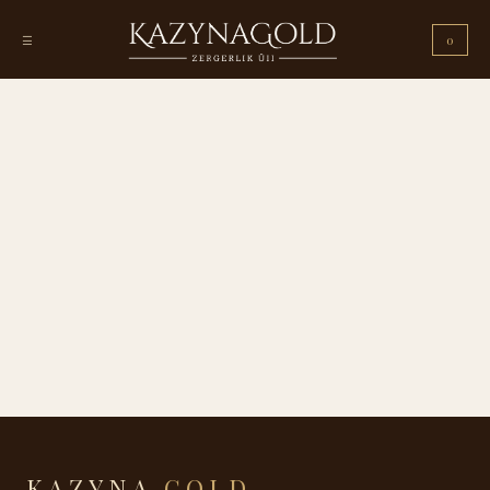
☰
0
KAZYNA
GOLD