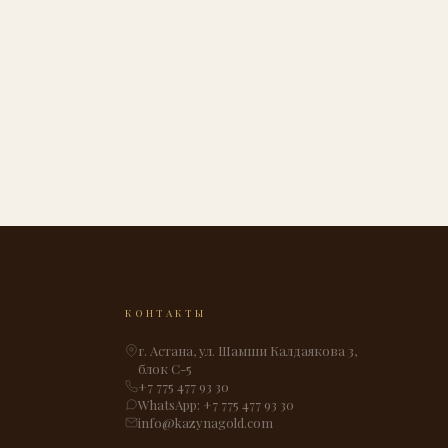
КОНТАКТЫ
г. Астана, ул. Шамши Калдаякова 3,
блок С-5
+7 775 477 93 30
WhatsApp: +7 775 477 93 30
info@kazynagold.com