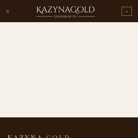
☰
0
KAZYNA
GOLD