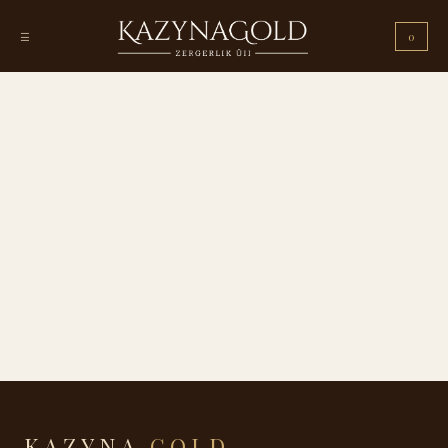
☰
0
KAZYNA
GOLD