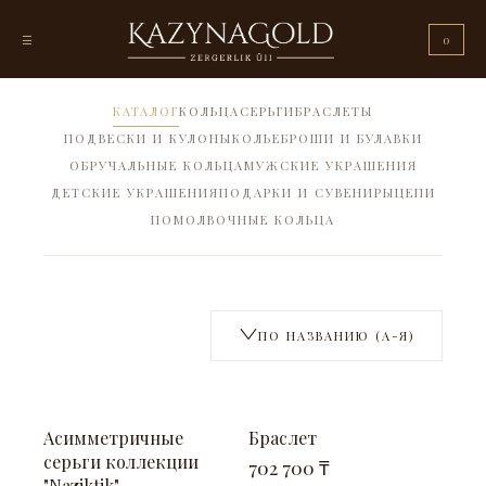
☰
0
КАТАЛОГ
КОЛЬЦА
СЕРЬГИ
БРАСЛЕТЫ
ПОДВЕСКИ И КУЛОНЫ
КОЛЬЕ
БРОШИ И БУЛАВКИ
ОБРУЧАЛЬНЫЕ КОЛЬЦА
МУЖСКИЕ УКРАШЕНИЯ
ДЕТСКИЕ УКРАШЕНИЯ
ПОДАРКИ И СУВЕНИРЫ
ЦЕПИ
ПОМОЛВОЧНЫЕ КОЛЬЦА
ПО НАЗВАНИЮ (А-Я)
В НАЛИЧИИ
В НАЛИЧИИ
Асимметричные
Браслет
серьги коллекции
702 700 ₸
"Naziktik"