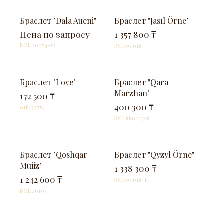
НА ЗАКАЗ
В НАЛИЧИИ
Браслет "Dala Aueni"
Браслет "Jasıl Örne"
Цена по запросу
1 357 800 ₸
BCL00074-O
BCL00018
В НАЛИЧИИ
В НАЛИЧИИ
Браслет "Love"
Браслет "Qara
Marzhan"
172 500 ₸
400 300 ₸
01Б132753
BCL880015-8
В НАЛИЧИИ
В НАЛИЧИИ
Браслет "Qoshqar
Браслет "Qyzyl Örne"
Muiiz"
1 338 300 ₸
1 242 600 ₸
BCL00018-L
BCL00103