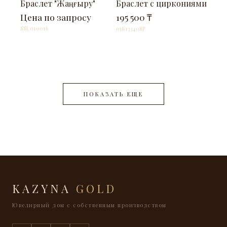
НА ЗАКАЗ
В НАЛИЧИИ
Браслет "Жаңғыру"
Браслет c циркониями
Цена по запросу
195 500 ₸
SSL010016
01Б133408P
ПОКАЗАТЬ ЕЩЕ
KAZYNA
GOLD
Ювелирный дом с собственным производством