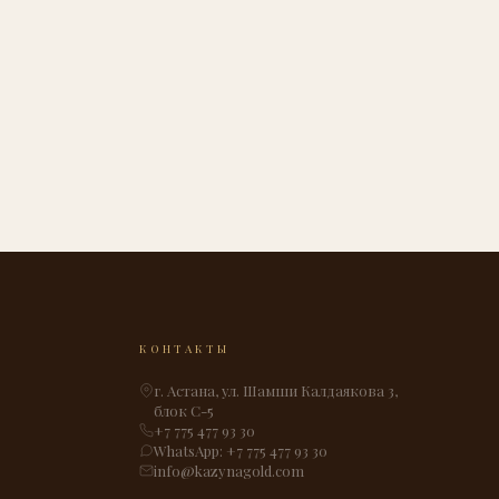
КОНТАКТЫ
г. Астана, ул. Шамши Калдаякова 3,
блок С-5
+7 775 477 93 30
WhatsApp: +7 775 477 93 30
info@kazynagold.com