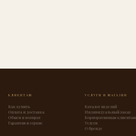
КЛИЕНТАМ
УСЛУГИ И МАГАЗИН
Как купить
Каталог изделий
Оплата и доставка
Индивидуальный заказ
Обмен и возврат
Корпоративным клиентам
Гарантия и сервис
Услуги
О бренде