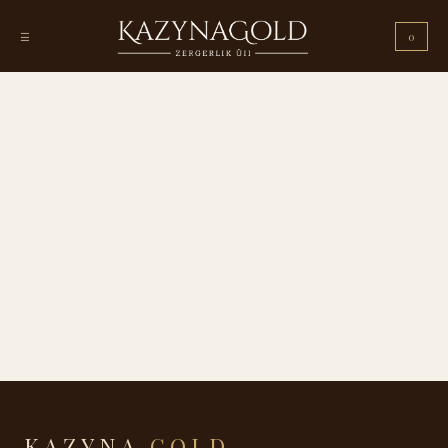
☰
0
KAZYNA
GOLD